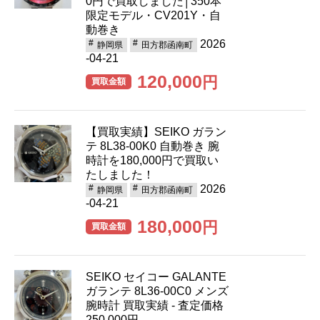
0円で買取しました│350本
限定モデル・CV201Y・自
動巻き
2026
静岡県
田方郡函南町
-04-21
120,000
円
買取金額
【買取実績】SEIKO ガラン
テ 8L38-00K0 自動巻き 腕
時計を180,000円で買取い
たしました！
2026
静岡県
田方郡函南町
-04-21
180,000
円
買取金額
SEIKO セイコー GALANTE
ガランテ 8L36-00C0 メンズ
腕時計 買取実績 - 査定価格
250,000円