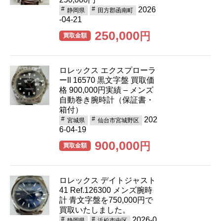
2026
静岡県
田方郡函南町
-04-21
250,000
円
買取金額
ロレックス エクスプローラ
ーII 16570 黒文字盤 買取価
格 900,000円実績 – メンズ
自動巻き腕時計（保証書・
箱付）
202
宮城県
仙台市宮城野区
6-04-19
900,000
円
買取金額
ロレックス デイトジャスト
41 Ref.126300 メンズ腕時
計 青文字盤を750,000円で
買取いたしました。
2026-0
静岡県
浜松市中区