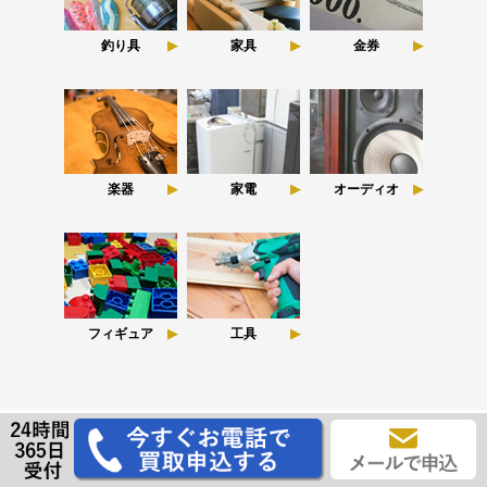
釣り具
家具
金券
楽器
家電
オーディオ
フィギュア
工具