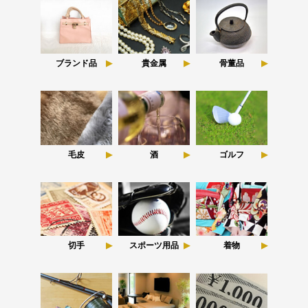
ブランド品
貴金属
骨董品
毛皮
酒
ゴルフ
切手
スポーツ用品
着物