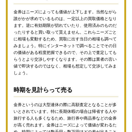
金券はニーズによっても価値が上下します。当然ながら
誰がかが求めているものは、一定以上の買取価格となり
ます。逆に有効期限が切れていたり、使用済みのものだ
ったりすると買い取って貰えません。これらニーズごと
に相場も変動するため、買取に出す当日の相場も調べて
みましょう。特にインターネットで調べることでその日
の価値がある程度把握できるので、その上で査定しても
らうとより交渉しやすくなります。その際は業者の言い
値で即決するのではなく、相場も想定して交渉してみま
しょう。
時期を見計らって売る
金券というのは大型連休の際に高額査定となることが多
いとされています。特に長期休暇の場合は帰省する人や
旅行する人も多くなるため、旅行券や商品券などの金券
が高く売れます。金券はニーズによって価値が変わるた
め、時期によっては数千円～数万円ほどの差が出ること