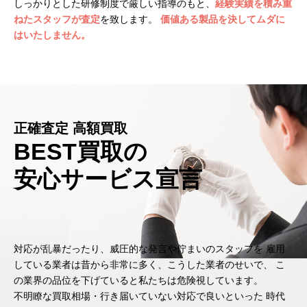
しっかりとした研修制度で厳しい指導のもと、
経験実績を積み重
ねたスタッフが査定
を致します。
価値ある製品を決してムダに
はいたしません。
正確査定 高額買取
BEST買取の
安心サービス宣言
対応が乱暴だったり、威圧的な発言や佇まいのスタッフを
雇用
している業者は昔から非常に多く、こうした業者のせいで、
こ
の業界の品位を下げていると私たちは危険視しています。
不明瞭な買取相場・行き届いていない対応で良いといった
時代