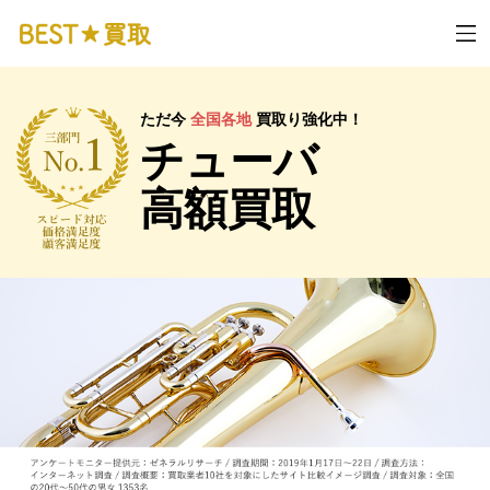
ただ今
全国各地
買取り強化中！
チューバ
高額買取