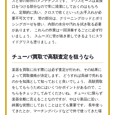
スと管の部分のメンテナンスです。 マウスピースは直接
口をつける部分なので常に清潔にしておくのはもちろ
ん、定期的に洗い、クロスで吹くといったお手入れが必
要不可欠です。 管の部分は、クリーニングロッドとポリ
シングガーゼを使い、内部の水分や汚れを拭き取る必要
があります。 これらの作業は一回演奏するごとに必ず行
いましょう。 スムーズに管が抜き差しできるようにスラ
イドグリスも塗りましょう。
チューバ買取で高額査定を狙うなら
楽器を買取に出す際には必ず査定が行われ、その結果に
よって買取価格が決定します。 どうすれば高値で売れる
のかを知識として知っておくと良いでしょう。 高額買取
をしてもらうためにはいくつかポイントがあるので、こ
ちらをチェックしてみてくださいね。 チューバに限らず
楽器全般に言えることなのですが、やはり新品に近い、
綺麗な状態にしておくことはとても重要です。 長年使っ
てきたとか、マーチングバンドなどで外で使ってきた場