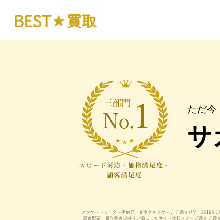
ただ今
サ